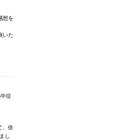
感想を
演いた
熱中症
て、倍
まし