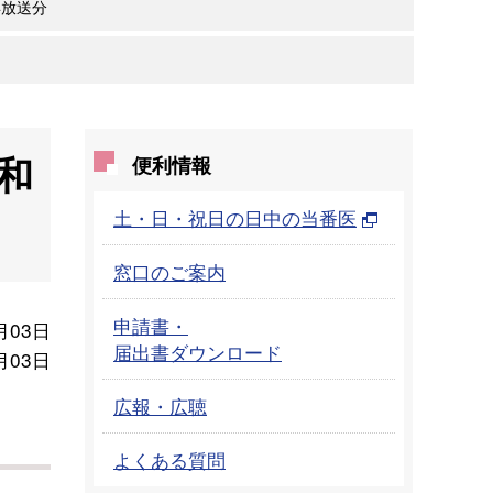
年放送分
和
便利情報
土・日・祝日の日中の当番医
窓口のご案内
申請書・
月03日
届出書ダウンロード
月03日
広報・広聴
よくある質問