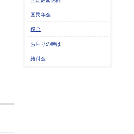
国民年金
税金
お困りの時は
給付金