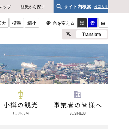
サイト内検索
マップ
組織から探す
検索方法
拡大
標準
縮小
黒
青
白
色を変える
Translate