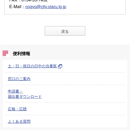
E-Mail
：
nogyo@city.otaru.lg.jp
戻る
便利情報
土・日・祝日の日中の当番医
窓口のご案内
申請書・
届出書ダウンロード
広報・広聴
よくある質問