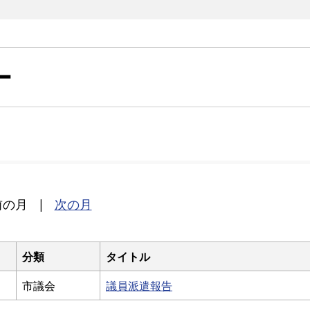
ー
前の月
|
次の月
分類
タイトル
市議会
議員派遣報告