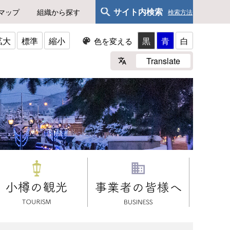
サイト内検索
マップ
組織から探す
検索方法
拡大
標準
縮小
黒
青
白
色を変える
Translate