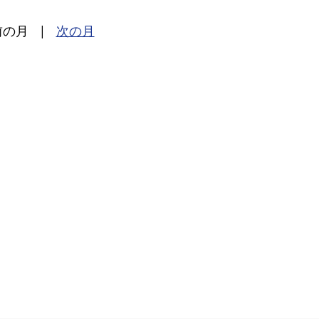
前の月
|
次の月