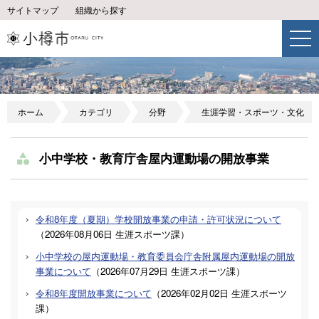
サイトマップ
組織から探す
ホーム
カテゴリ
分野
生涯学習・スポーツ・文化
小中学校・教育庁舎屋内運動場の開放事業
令和8年度（夏期）学校開放事業の申請・許可状況について
（
2026年08月06日
生涯スポーツ課
）
小中学校の屋内運動場・教育委員会庁舎附属屋内運動場の開放
事業について
（
2026年07月29日
生涯スポーツ課
）
令和8年度開放事業について
（
2026年02月02日
生涯スポーツ
課
）