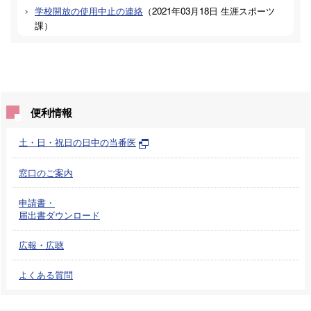
学校開放の使用中止の連絡
（
2021年03月18日
生涯スポーツ
課
）
便利情報
土・日・祝日の日中の当番医
窓口のご案内
申請書・
届出書ダウンロード
広報・広聴
よくある質問