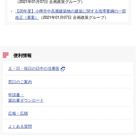
（
2021年01月07日
企画政策グループ
）
【20年度】小樽市中高層建築物の建築に関する指導要綱の一部
改正（素案）
（
2021年01月07日
企画政策グループ
）
便利情報
土・日・祝日の日中の当番医
窓口のご案内
申請書・
届出書ダウンロード
広報・広聴
よくある質問