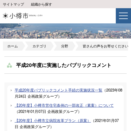
サイトマップ
組織から探す
ホーム
カテゴリ
分野
皆さんの声をお寄せください
平成20年度に実施したパブリックコメント
平成20年度パブリックコメント手続の実施状況一覧
（
2023年08
月24日
企画政策グループ
）
【20年度】小樽市営住宅条例の一部改正（素案）について
（
2021年01月07日
企画政策グループ
）
【20年度】小樽市立病院改革プラン（原案）
（
2021年01月07
日
企画政策グループ
）