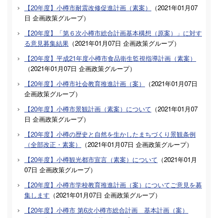
【20年度】小樽市耐震改修促進計画（素案）
（
2021年01月07
日
企画政策グループ
）
【20年度】「第６次小樽市総合計画基本構想（原案）」に対す
る意見募集結果
（
2021年01月07日
企画政策グループ
）
【20年度】平成21年度小樽市食品衛生監視指導計画（素案）
（
2021年01月07日
企画政策グループ
）
【20年度】小樽市社会教育推進計画（案）
（
2021年01月07日
企画政策グループ
）
【20年度】小樽市景観計画（素案）について
（
2021年01月07
日
企画政策グループ
）
【20年度】小樽の歴史と自然を生かしたまちづくり景観条例
（全部改正・素案）
（
2021年01月07日
企画政策グループ
）
【20年度】小樽観光都市宣言（素案）について
（
2021年01月
07日
企画政策グループ
）
【20年度】小樽市学校教育推進計画（案）についてご意見を募
集します
（
2021年01月07日
企画政策グループ
）
【20年度】小樽市 第6次小樽市総合計画 基本計画（案）