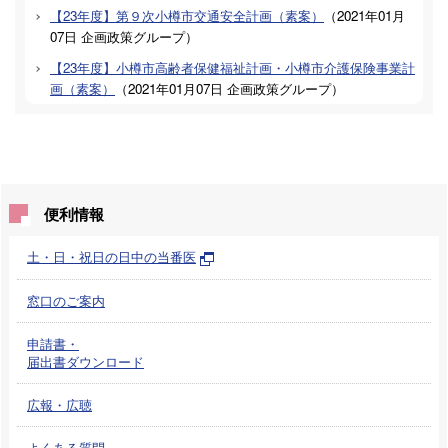
【23年度】第９次小樽市交通安全計画（素案）
（
2021年01月
07日
企画政策グループ
）
【23年度】小樽市高齢者保健福祉計画・小樽市介護保険事業計
画（素案）
（
2021年01月07日
企画政策グループ
）
便利情報
土・日・祝日の日中の当番医
窓口のご案内
申請書・
届出書ダウンロード
広報・広聴
よくある質問