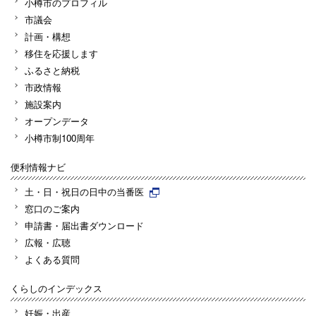
小樽市のプロフィル
市議会
計画・構想
移住を応援します
ふるさと納税
市政情報
施設案内
オープンデータ
小樽市制100周年
便利情報ナビ
土・日・祝日の日中の当番医
窓口のご案内
申請書・届出書ダウンロード
広報・広聴
よくある質問
くらしのインデックス
妊娠・出産