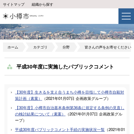
サイトマップ
組織から探す
ホーム
カテゴリ
分野
皆さんの声をお寄せください
平成30年度に実施したパブリックコメント
【30年度】生きるを支え合うまち小樽を目指して小樽市自殺対
策計画（素案）
（
2021年01月07日
企画政策グループ
）
【30年度】小樽市自治基本条例第36条に規定する条例の見直し
の検討結果について（素案）
（
2021年01月07日
企画政策グル
ープ
）
平成30年度パブリックコメント手続の実施状況一覧
（
2021年01