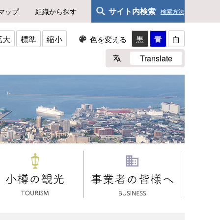
サイト内検索
マップ
組織から探す
検索方法
拡大
標準
縮小
黒
青
白
色を変える
Translate