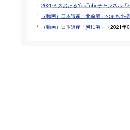
2020ミスおたるYouTubeチャンネ
（動画）日本遺産「北前船」のまち小樽
（動画）日本遺産「炭鉄港」
（
2021年