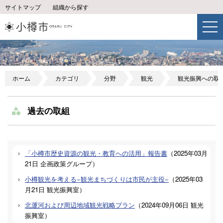
サイトマップ
組織から探す
ホーム
カテゴリ
分野
観光
観光振興への取
過去の取組
「小樽市歴史資源の観光・教育への活用」報告書
（
2025年03月
21日
企画政策グループ
）
小樽観光を考える−観光まちづくりは市民が主役−
（
2025年03
月21日
観光振興室
）
北運河および周辺地域観光戦略プラン
（
2024年09月06日
観光
振興室
）