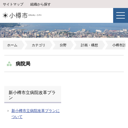
サイトマップ
組織から探す
ホーム
カテゴリ
分野
計画・構想
小樽市計
病院局
新小樽市立病院改革プラ
ン
新小樽市立病院改革プランに
ついて