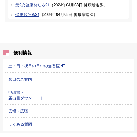
第2次健康おたる21
（
2024年04月08日
健康増進課
）
健康おたる21
（
2024年04月08日
健康増進課
）
便利情報
土・日・祝日の日中の当番医
窓口のご案内
申請書・
届出書ダウンロード
広報・広聴
よくある質問