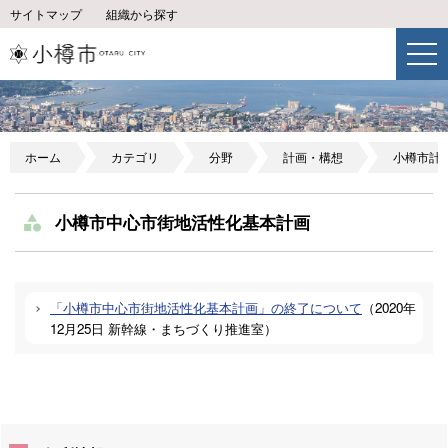
サイトマップ
組織から探す
ホーム
カテゴリ
分野
計画・構想
小樽市計
小樽市中心市街地活性化基本計画
「小樽市中心市街地活性化基本計画」の終了について
（
2020年
12月25日
新幹線・まちづくり推進室
）