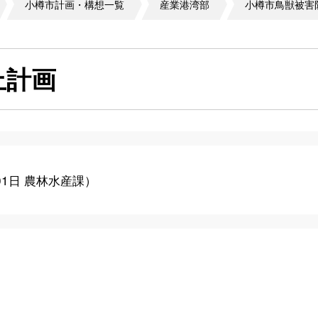
小樽市計画・構想一覧
産業港湾部
小樽市鳥獣被害
止計画
01日
農林水産課
）