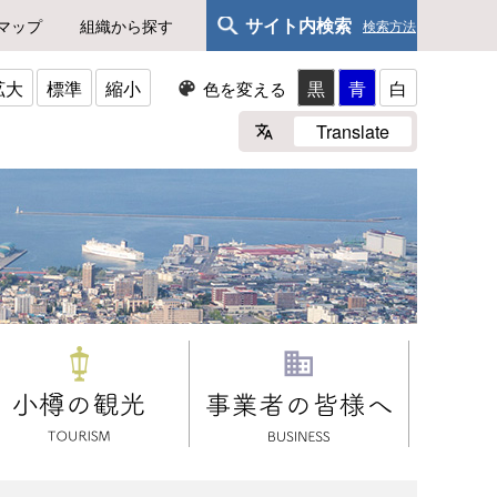
サイト内検索
マップ
組織から探す
検索方法
拡大
標準
縮小
黒
青
白
色を変える
Translate