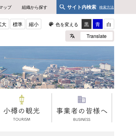
サイト内検索
マップ
組織から探す
検索方法
拡大
標準
縮小
黒
青
白
色を変える
Translate