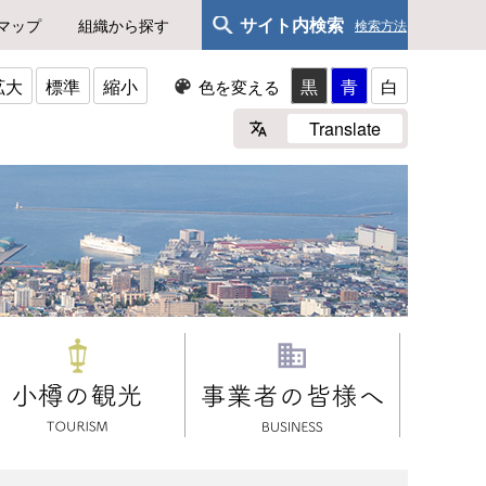
サイト内検索
マップ
組織から探す
検索方法
拡大
標準
縮小
黒
青
白
色を変える
Translate