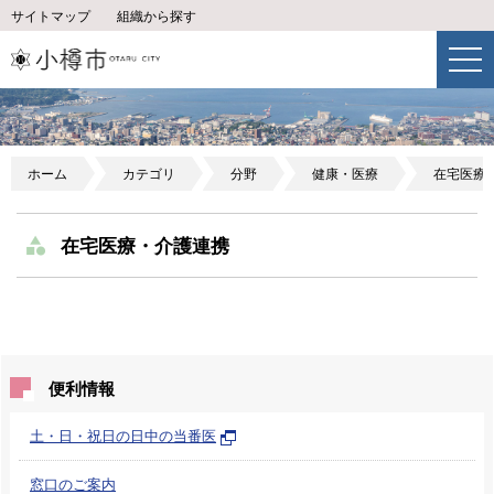
サイトマップ
組織から探す
ホーム
カテゴリ
分野
健康・医療
在宅医療
在宅医療・介護連携
便利情報
土・日・祝日の日中の当番医
窓口のご案内