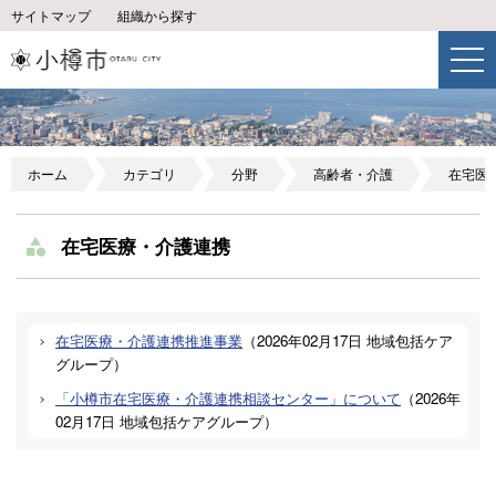
サイトマップ
組織から探す
ホーム
カテゴリ
分野
高齢者・介護
在宅医
在宅医療・介護連携
在宅医療・介護連携推進事業
（
2026年02月17日
地域包括ケア
グループ
）
「小樽市在宅医療・介護連携相談センター」について
（
2026年
02月17日
地域包括ケアグループ
）