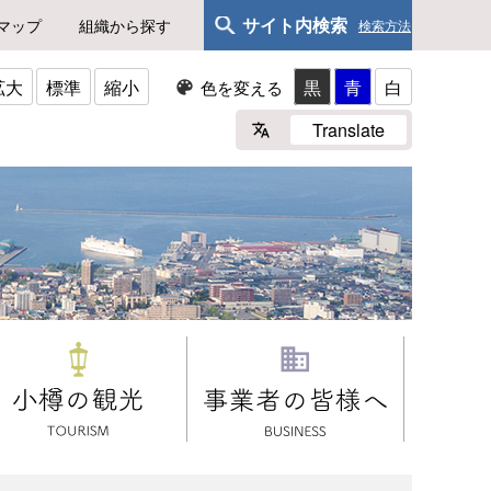
サイト内検索
マップ
組織から探す
検索方法
拡大
標準
縮小
黒
青
白
色を変える
Translate