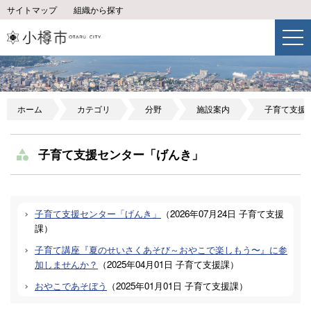
サイトマップ
組織から探す
ホーム
カテゴリ
分野
施設案内
子育て支援
子育て支援センター「げんき」
子育て支援センター「げんき」
（
2026年07月24日
子育て支援
課
）
子育て講座『夏のせいさくあそび～おやこで楽しもう〜』に参
加しませんか？
（
2025年04月01日
子育て支援課
）
おやこであそぼう
（
2025年01月01日
子育て支援課
）