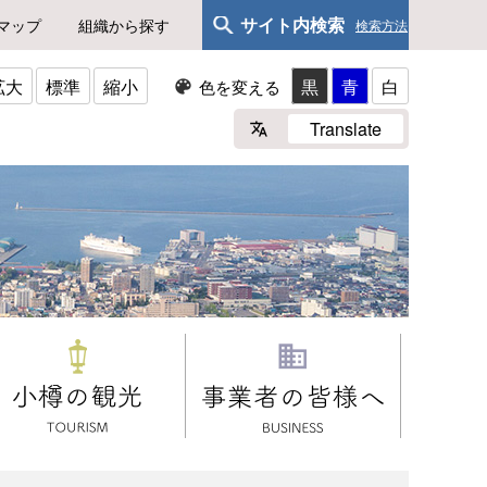
サイト内検索
マップ
組織から探す
検索方法
拡大
標準
縮小
黒
青
白
色を変える
Translate