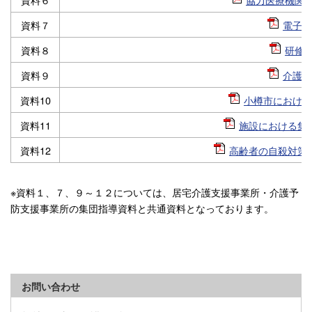
資料７
電子申
資料８
研修会
資料９
介護人
資料10
小樽市における高
資料11
施設における集団
資料12
高齢者の自殺対策（ゲ
※資料１、７、９～１２については、居宅介護支援事業所・介護予
防支援事業所の集団指導資料と共通資料となっております。
お問い合わせ