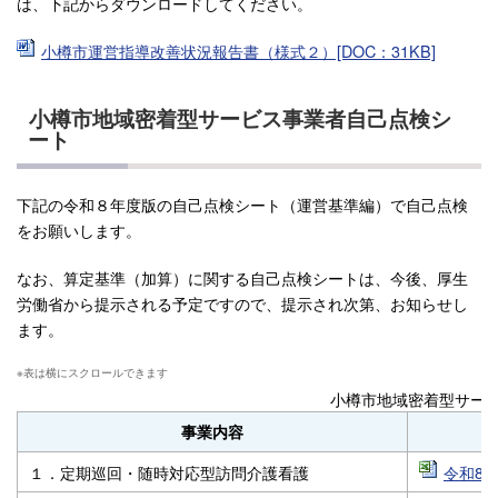
は、下記からダウンロードしてください。
小樽市運営指導改善状況報告書（様式２）[DOC：31KB]
小樽市地域密着型サービス事業者自己点検シ
ート
下記の令和８年度版の自己点検シート（運営基準編）で自己点検
をお願いします。
なお、算定基準（加算）に関する自己点検シートは、今後、厚生
労働省から提示される予定ですので、提示され次第、お知らせし
ます。
小樽市地域密着型サー
事業内容
１．定期巡回・随時対応型訪問介護看護
令和8年