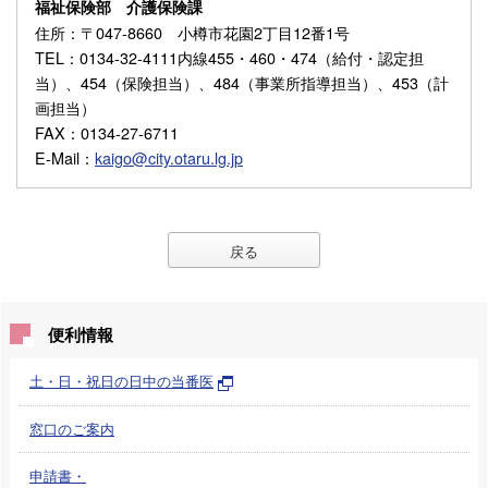
福祉保険部 介護保険課
住所
：〒047-8660 小樽市花園2丁目12番1号
TEL
：0134-32-4111内線455・460・474（給付・認定担
当）、454（保険担当）、484（事業所指導担当）、453（計
画担当）
FAX
：0134-27-6711
E-Mail
：
kaigo@city.otaru.lg.jp
戻る
便利情報
土・日・祝日の日中の当番医
窓口のご案内
申請書・