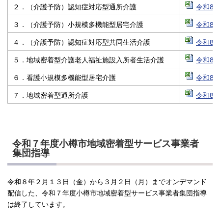
２．（介護予防）認知症対応型通所介護
令和8年
３．（介護予防）小規模多機能型居宅介護
令和8年
４．（介護予防）認知症対応型共同生活介護
令和8年
５．地域密着型介護老人福祉施設入所者生活介護
令和8年
６．看護小規模多機能型居宅介護
令和8年
７．地域密着型通所介護
令和8年
令和７年度小樽市地域密着型サービス事業者
集団指導
令和８年２月１３日（金）から３月２日（月）までオンデマンド
配信した、令和７年度小樽市地域密着型サービス事業者集団指導
は終了しています。