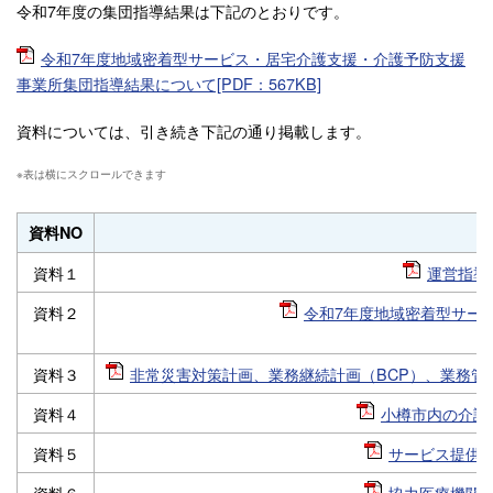
令和7年度の集団指導結果は下記のとおりです。
令和7年度地域密着型サービス・居宅介護支援・介護予防支援
事業所集団指導結果について[PDF：567KB]
資料については、引き続き下記の通り掲載します。
資料NO
資料１
運営指導・
資料２
令和7年度地域密着型サービス
資料３
非常災害対策計画、業務継続計画（BCP）、業務管理
資料４
小樽市内の介護事
資料５
サービス提供体制
資料６
協力医療機関に関