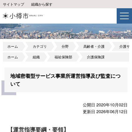
サイトマップ
組織から探す
ホーム
カテゴリ
分野
高齢者・介護
介護サ
ホーム
組織
福祉保険部
介護保険課
地域密着型サービス事業所運営指導及び監査につ
いて
公開日 2020年10月02日
更新日 2026年06月12日
【運営指導要綱・要領】