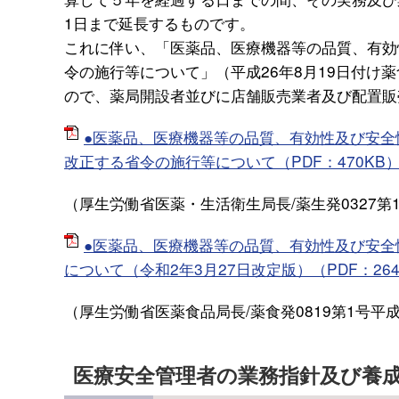
1日まで延長するものです。
これに伴い、「医薬品、医療機器等の品質、有効
令の施行等について」（平成26年8月19日付け
ので、薬局開設者並びに店舗販売業者及び配置販
●医薬品、医療機器等の品質、有効性及び安
改正する省令の施行等について（PDF：470KB
（厚生労働省医薬・生活衛生局長/薬生発0327第1
●医薬品、医療機器等の品質、有効性及び安
について（令和2年3月27日改定版）（PDF：264
（厚生労働省医薬食品局長/薬食発0819第1号平成
医療安全管理者の業務指針及び養