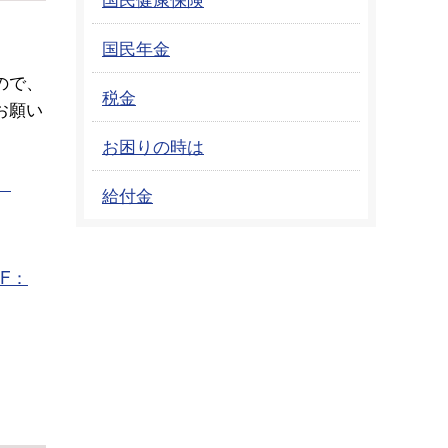
国民年金
ので、
税金
お願い
お困りの時は
）
給付金
F：