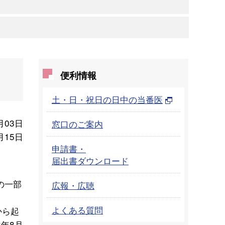
便利情報
土・日・祝日の日中の当番医
月03日
窓口のご案内
月15日
申請書・
届出書ダウンロード
の一部
広報・広聴
よくある質問
から起
年8月