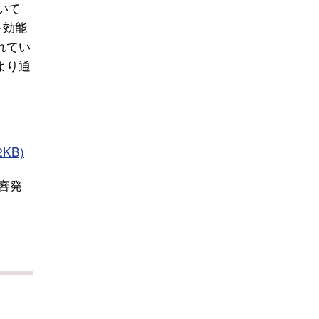
いて
を効能
れてい
より通
KB)
審発