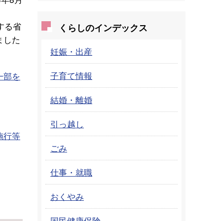
する省
くらしのインデックス
ました
妊娠・出産
子育て情報
一部を
結婚・離婚
引っ越し
施行等
ごみ
仕事・就職
おくやみ
国民健康保険