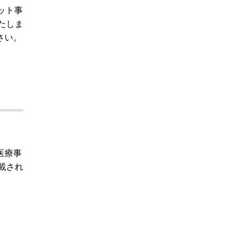
ット事
たしま
さい。
医療事
載され