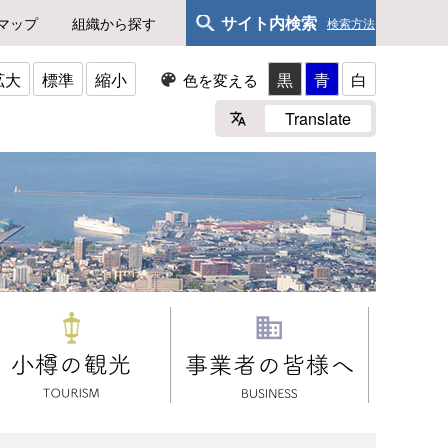
サイト内検索
マップ
組織から探す
検索方法
拡大
標準
縮小
黒
青
白
色を変える
Translate