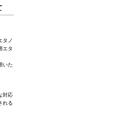
て
エタノ
用エタ
用いた
な対応
される