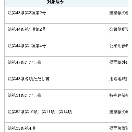
対象法令
法第43条第2項第2号
建築物の敷
法第44条第1項第2号
公衆便所等
法第44条第1項第4号
公衆用歩廊
法第47条ただし書
壁面線外に
法第48条各項ただし書
用途地域に
法第51条ただし書
特殊建築物
法第52条第10項、第11項、第14項
建築物の容
法第53条第4項
壁面位置制