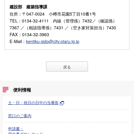
建設部 建築指導課
住所
：〒047-0024 小樽市花園5丁目10番1号
TEL
：0134-32-4111 内線（管理係）7432／（確認係）
7367 ／（相談指導係）7431 ／（空き家対策担当）7430
FAX
：0134-32-3963
E-Mail
：
kentiku-sido@city.otaru.lg.jp
戻る
便利情報
土・日・祝日の日中の当番医
窓口のご案内
申請書・
届出書ダウンロード