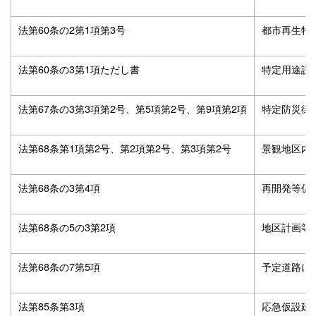
法第60条の2第1項第3号
都市再生特
法第60条の3第1項ただし書
特定用途誘
法第67条の3第3項第2号、第5項第2号、第9項第2項
特定防災街
法第68条第1項第2号、第2項第2号、第3項第2号
景観地区内
法第68条の3第4項
再開発等促
法第68条の5の3第2項
地区計画等
法第68条の7第5項
予定道路に
法第85条第3項
応急仮設建