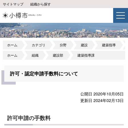
サイトマップ
組織から探す
ホーム
カテゴリ
分野
建設
建築指導
ホーム
組織
建設部
建築指導課
許可・認定申請手数料について
公開日 2020年10月05日
更新日 2024年02月13日
許可申請の手数料