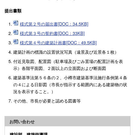
提出書類
様式第２号の届出書[DOC：34.5KB]
様式第３号の誓約書[DOC：33KB]
様式第４号の建築計画書[DOC：49.5KB]
建築計画の標識の設置状況写真（遠景及び近景各１枚）
付近見取図、配置図（駐車場及びごみ置場の配置計画を表
示）各階平面図、２面以上の立面図および断面図
建築基準法第５６条の２、小樽市建築基準法施行条例第４条
の４による日影図（市長が指示する範囲内にある建築物の状
況を表示すること。）
その他、市長が必要と認める図書等
お問い合わせ
建設部 建築指導課