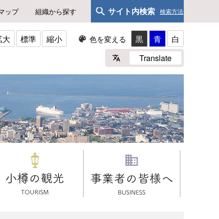
サイト内検索
マップ
組織から探す
検索方法
拡大
標準
縮小
黒
青
白
色を変える
Translate