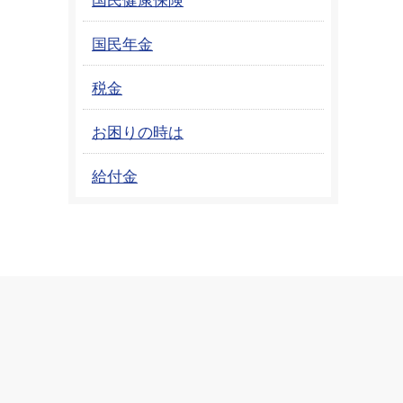
国民年金
税金
お困りの時は
給付金