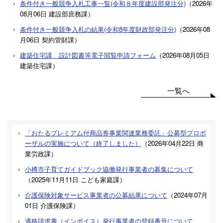
条件付き一般競争入札工事一覧(令和８年度建設部発注分)
（
2026年
08月06日
建設部庶務課
）
条件付き一般競争入札の結果(令和8年度財政部発注分)
（
2026年08
月06日
契約管財課
）
建築住宅課 設計図書等電子閲覧申請フォーム
（
2026年08月05日
建築住宅課
）
一覧へ
「おたるプレミアム付商品券事業関連業務委託」公募型プロポ
ーザルの実施について（終了しました）
（
2026年04月22日
商
業労政課
）
小樽市子育てガイドブック協働発行事業者の募集について
（
2025年11月11日
こども家庭課
）
介護保険対象サービス事業者の公募結果について
（
2024年07月
01日
介護保険課
）
適格請求書（インボイス）発行事業者の登録番号について