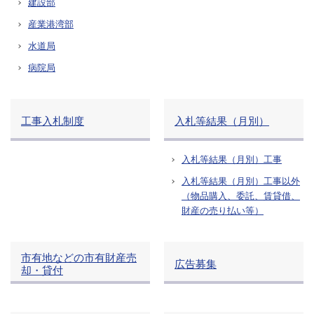
建設部
産業港湾部
水道局
病院局
工事入札制度
入札等結果（月別）
入札等結果（月別）工事
入札等結果（月別）工事以外
（物品購入、委託、賃貸借、
財産の売り払い等）
市有地などの市有財産売
広告募集
却・貸付