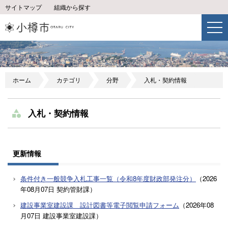
サイトマップ
組織から探す
ホーム
カテゴリ
分野
入札・契約情報
入札・契約情報
更新情報
条件付き一般競争入札工事一覧（令和8年度財政部発注分）
（
2026
年08月07日
契約管財課
）
建設事業室建設課 設計図書等電子閲覧申請フォーム
（
2026年08
月07日
建設事業室建設課
）