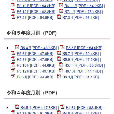
R6.10月[PDF：54.2KB]
｜
R6.11月[PDF：54.2KB]
｜
R6.12月[PDF：62.2KB]
｜
R7.1月[PDF：78.1KB]
｜
R7.2月[PDF：54.5KB]
｜
R7.3月[PDF：96.1KB]
令和５年度月別（PDF)
｜
R5.4月[PDF：48.6KB]
｜
R5.5月[PDF：54.9KB]
｜
R5.6月[PDF：47.9KB]
｜
R5.7月[PDF：50.4KB]
｜
R5.8月[PDF：47.9KB]
｜
R5.9月[PDF：47.5KB]
｜
R5.10月[PDF：44.6KB]
｜
R5.11月[PDF：60.3KB]
｜
R5.12月[PDF：49.1KB]
｜
R6.1月[PDF：44.4KB]
｜
R6.2月[PDF：44.4KB]
｜
R6.3月[PDF：51.4KB]
令和４年度月別（PDF
）
｜
R4.5月[PDF：47.8KB]
｜
R4.6月[PDF：82.4KB]
｜
R4.7月[PDF：91.3KB]
｜
R4.8月[PDF：44.3KB]
｜