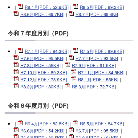
｜
R8.4月[PDF：52.9KB]
｜
R8.5月[PDF：69.3KB]
｜
R8.6月[PDF：69.7KB]
｜
R8.7月[PDF：69.4KB]
令和７年度月別（PDF)
｜
R7.4月[PDF：94.3KB]
｜
R7.5月[PDF：89.6KB]
｜
R7.6月[PDF：95.5KB]
｜
R7.7月[PDF：93.5KB]
｜
R7.8月[PDF：55KB]
｜
R7.9月[PDF：91.5KB]
｜
R7.10月[PDF：89.3KB]
｜
R7.11月[PDF：84.5KB]
｜
R7.12月[PDF：78.9KB]
｜
R8.1月[PDF：55KB]
｜
R8.2月[PDF：80KB]
｜
R8.3月[PDF：72.7KB]
令和６年度月別（PDF)
｜
R6.4月[PDF：82.8KB]
｜
R6.5月[PDF：84.7KB]
｜
R6.6月[PDF：54.2KB]
｜
R6.7月[PDF：95.5KB]
｜
R6.8月[PDF：89.5KB]
｜
R6.9月[PDF：101KB]
｜