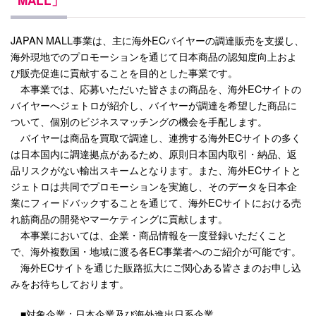
JAPAN MALL事業は、主に海外ECバイヤーの調達販売を支援し、
海外現地でのプロモーションを通じて日本商品の認知度向上およ
び販売促進に貢献することを目的とした事業です。
本事業では、応募いただいた皆さまの商品を、海外ECサイトの
バイヤーへジェトロが紹介し、バイヤーが調達を希望した商品に
ついて、個別のビジネスマッチングの機会を手配します。
バイヤーは商品を買取で調達し、連携する海外ECサイトの多く
は日本国内に調達拠点があるため、原則日本国内取引・納品、返
品リスクがない輸出スキームとなります。また、海外ECサイトと
ジェトロは共同でプロモーションを実施し、そのデータを日本企
業にフィードバックすることを通じて、海外ECサイトにおける売
れ筋商品の開発やマーケティングに貢献します。
本事業においては、企業・商品情報を一度登録いただくこと
で、海外複数国・地域に渡る各EC事業者へのご紹介が可能です。
海外ECサイトを通じた販路拡大にご関心ある皆さまのお申し込
みをお待ちしております。
■対象企業：日本企業及び海外進出日系企業