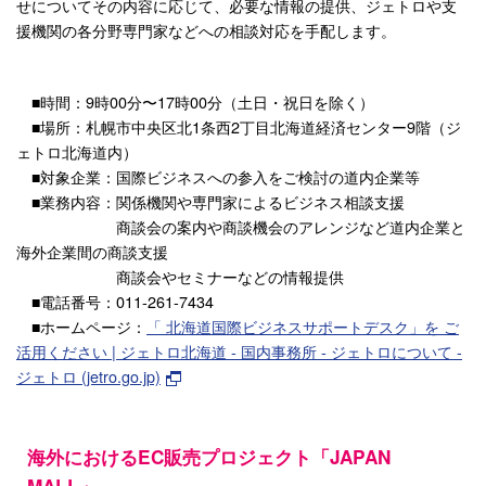
せについてその内容に応じて、必要な情報の提供、ジェトロや支
援機関の各分野専門家などへの相談対応を手配します。
■時間：9時00分〜17時00分（土日・祝日を除く）
■場所：札幌市中央区北1条西2丁目北海道経済センター9階（ジ
ェトロ北海道内）
■対象企業：国際ビジネスへの参入をご検討の道内企業等
■業務内容：関係機関や専門家によるビジネス相談支援
商談会の案内や商談機会のアレンジなど道内企業と
海外企業間の商談支援
商談会やセミナーなどの情報提供
■電話番号：011-261-7434
■ホームページ：
「 北海道国際ビジネスサポートデスク」を ご
活用ください | ジェトロ北海道 - 国内事務所 - ジェトロについて -
ジェトロ (jetro.go.jp)
海外におけるEC販売プロジェクト「JAPAN
MALL」