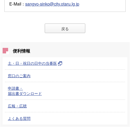
E-Mail
：
sangyo-sinko@city.otaru.lg.jp
戻る
便利情報
土・日・祝日の日中の当番医
窓口のご案内
申請書・
届出書ダウンロード
広報・広聴
よくある質問