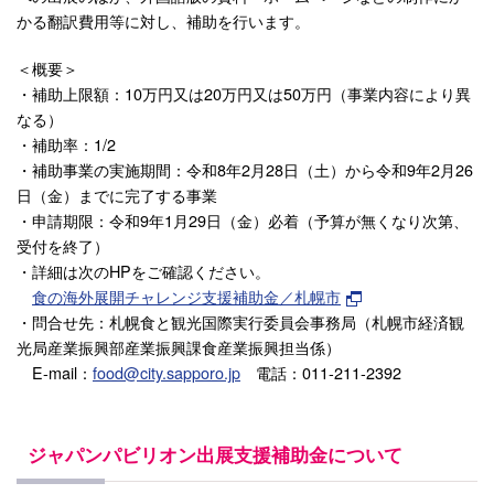
かる翻訳費用等に対し、補助を行います。
＜概要＞
・補助上限額：10万円又は20万円又は50万円（事業内容により異
なる）
・補助率：1/2
・補助事業の実施期間：令和8年2月28日（土）から令和9年2月26
日（金）までに完了する事業
・申請期限：令和9年1月29日（金）必着（予算が無くなり次第、
受付を終了）
・詳細は次のHPをご確認ください。
食の海外展開チャレンジ支援補助金／札幌市
・問合せ先：札幌食と観光国際実行委員会事務局（札幌市経済観
光局産業振興部産業振興課食産業振興担当係）
E-mail：
food@city.sapporo.jp
電話：011-211-2392
ジャパンパビリオン出展支援補助金について