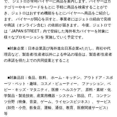
で、 ジェトロが常時バイヤーに商品を案内します。バイヤーはカ
テゴリーやキーワードをもとに 手軽に商品を検索することがで
き、ジェトロはおすすめ機能をもとにバイヤーへ商品をご紹介し
ます。 バイヤーが関心を示すと、事業者にはジェトロ経由で見積
や商談（オンライン含む）の依頼が届きます。 今後、ジェトロで
は「JAPAN STREET」内で登録した海外有力バイヤーを対象に
様々なプロモーションを 実施していく予定です。
■対象企業：日本企業及び海外進出日系企業※ただし、商社や代
理店など、製造者/生産者以外による申込の場合は、製造者/生産者
の承諾を得た上での共同提案とすること
■対象品目：食品、飲料、 ホーム・キッチン、アウトドア・スポ
ーツ・ペット・趣味、コスメ・ビューティー、 ファッション、ベ
ビー・キッズ・マタニティ、医療・ヘルスケア、 原料・素材・化
学製品・製造技術、産業用機器・システム・部品、IT、 コンテン
ツ分野（映像、音楽、ゲーム、ライセンスビジネス）、 サービス
（卸売・小売、飲食店、運輸、通信、教育、医療関連サービス）
等