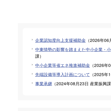
企業認知度向上支援補助金
（
2026年06
中東情勢の影響を踏まえた中小企業・小
課
）
中小企業等省エネ推進補助金
（
2026年
先端設備等導入計画について
（
2025年
事業承継
（
2024年08月23日
産業振興課