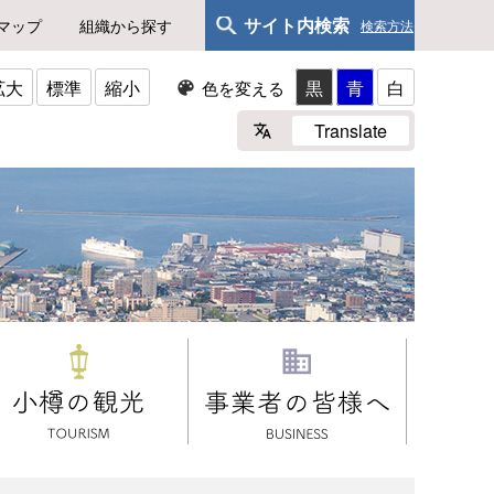
サイト内検索
マップ
組織から探す
検索方法
拡大
標準
縮小
黒
青
白
色を変える
Translate