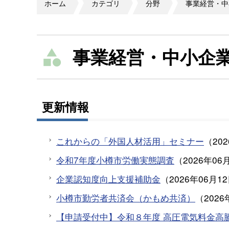
ホーム
カテゴリ
分野
事業経営・中
事業経営・中小企
更新情報
これからの「外国人材活用」セミナー
（
20
令和7年度小樽市労働実態調査
（
2026年06
企業認知度向上支援補助金
（
2026年06月1
小樽市勤労者共済会（かもめ共済）
（
2026
【申請受付中】令和８年度 高圧電気料金高