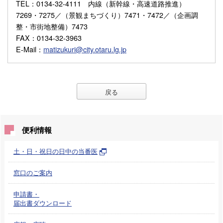
TEL
：0134-32-4111 内線（新幹線・高速道路推進）
7269・7275／（景観まちづくり）7471・7472／（企画調
整・市街地整備）7473
FAX
：0134-32-3963
E-Mail
：
matizukuri@city.otaru.lg.jp
戻る
便利情報
土・日・祝日の日中の当番医
窓口のご案内
申請書・
届出書ダウンロード