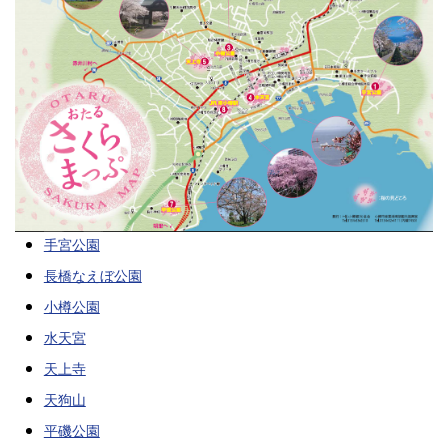
手宮公園
長橋なえぼ公園
小樽公園
水天宮
天上寺
天狗山
平磯公園