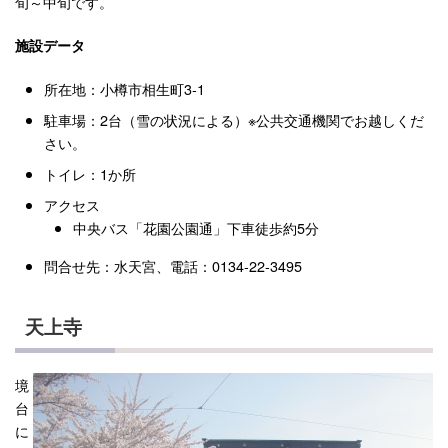
旬～中旬です。
施設データ
所在地：小樽市相生町3-1
駐車場：2台（雪の状況による）※公共交通機関でお越しくだ
さい。
トイレ：1か所
アクセス
中央バス「花園公園通」下車徒歩約5分
問合せ先：水天宮、電話：0134-22-3495
天上寺
境
台
に