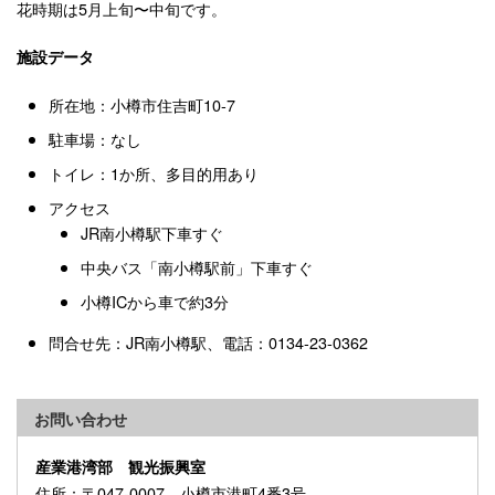
花時期は5月上旬〜中旬です。
施設データ
所在地：小樽市住吉町10-7
駐車場：なし
トイレ：1か所、多目的用あり
アクセス
JR南小樽駅下車すぐ
中央バス「南小樽駅前」下車すぐ
小樽ICから車で約3分
問合せ先：JR南小樽駅、電話：0134-23-0362
お問い合わせ
産業港湾部 観光振興室
住所
：〒047-0007 小樽市港町4番3号