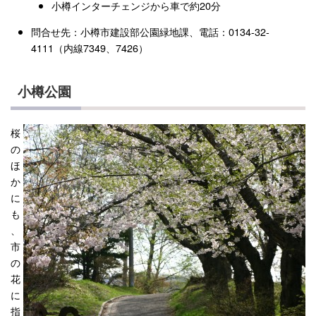
小樽インターチェンジから車で約20分
問合せ先：小樽市建設部公園緑地課、電話：0134-32-
4111（内線7349、7426）
小樽公園
桜
の
ほ
か
に
も
、
市
の
花
に
指