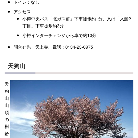
トイレ：なし
アクセス
小樽中央バス「北ガス前」下車徒歩約1分、又は「入船2
丁目」下車徒歩約3分
小樽インターチェンジから車で約10分
問合せ先：天上寺、電話：0134-23-0975
天狗山
天
狗
山
山
頂
の
樹
齢