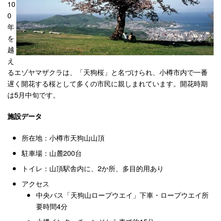
10
0
年
を
越
え
るエゾヤマザクラは、「天狗桜」と名づけられ、小樽市内で一番
遅く開花する桜として多くの市民に親しまれています。開花時期
は5月中旬です。
施設データ
所在地：小樽市天狗山山頂
駐車場：山麓200台
トイレ：山頂駅舎内に、2か所、多目的用あり
アクセス
中央バス「天狗山ロープウエイ」下車・ロープウエイ所
要時間4分