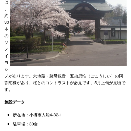
は
、
約
30
本
の
ソ
メ
イ
ヨ
シ
ノがあります。六地蔵・慈母観音・五劫思惟（ごこうしい）の阿
弥陀様があり、桜とのコントラストが必見です。5月上旬が見頃で
す。
施設データ
所在地：小樽市入船4-32-1
駐車場：30台