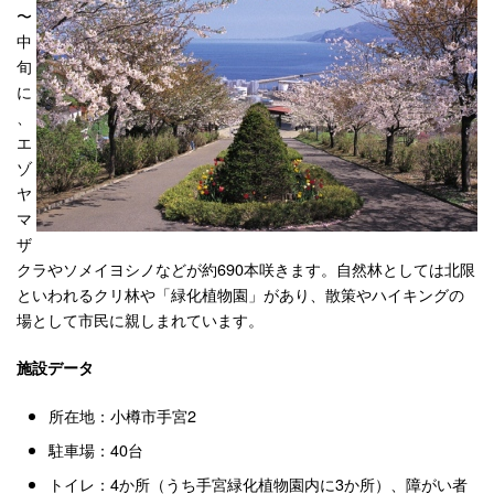
〜
中
旬
に
、
エ
ゾ
ヤ
マ
ザ
クラやソメイヨシノなどが約690本咲きます。自然林としては北限
といわれるクリ林や「緑化植物園」があり、散策やハイキングの
場として市民に親しまれています。
施設データ
所在地：小樽市手宮2
駐車場：40台
トイレ：4か所（うち手宮緑化植物園内に3か所）、障がい者