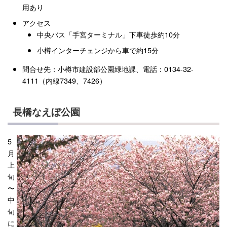
用あり
アクセス
中央バス「手宮ターミナル」下車徒歩約10分
小樽インターチェンジから車で約15分
問合せ先：小樽市建設部公園緑地課、電話：0134-32-
4111（内線7349、7426）
長橋なえぼ公園
5
月
上
旬
〜
中
旬
に