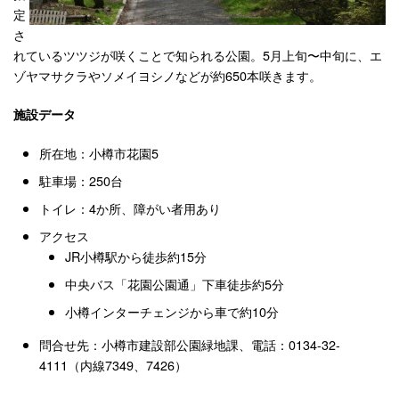
定
さ
れているツツジが咲くことで知られる公園。5月上旬〜中旬に、エ
ゾヤマサクラやソメイヨシノなどが約650本咲きます。
施設データ
所在地：小樽市花園5
駐車場：250台
トイレ：4か所、障がい者用あり
アクセス
JR小樽駅から徒歩約15分
中央バス「花園公園通」下車徒歩約5分
小樽インターチェンジから車で約10分
問合せ先：小樽市建設部公園緑地課、電話：0134-32-
4111（内線7349、7426）