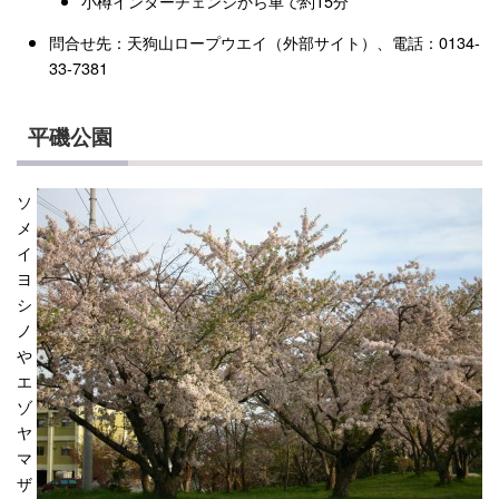
小樽インターチェンジから車で約15分
問合せ先：天狗山ロープウエイ（外部サイト）、電話：0134-
33-7381
平磯公園
ソ
メ
イ
ヨ
シ
ノ
や
エ
ゾ
ヤ
マ
ザ