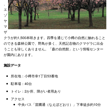
、
エ
ゾ
ヤ
マ
ザ
クラが約1,500本咲きます。四季を通じて小樽の自然に触れること
のできる森林公園で、野鳥が多く、天然記念物のクマゲラに出会
うことも珍しくありません。「森の自然館」という情報センター
が園内にあります。
施設データ
所在地：小樽市幸1丁目53番地
駐車場：40台
トイレ：2か所、障がい者用あり
アクセス
中央バス「苗圃通（なえぼどおり）」下車徒歩約10分