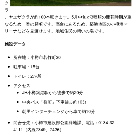
ク
ラ
、ヤエザクラが約100本咲きます。5月中旬が3種類の開花時期が重
なるため一番の見頃です。高台にあるため、築港地区の小樽港マ
リーナなどを見渡せます。地域住民の憩いの場です。
施設データ
所在地：小樽市若竹町20
駐車場：15台
トイレ：2か所
アクセス
JR小樽築港駅から徒歩で約20分
中央バス「桜町」下車徒歩約10分
朝里インターチェンジから車で約10分
問合せ先：小樽市建設部公園緑地課、電話：0134-32-
4111（内線7349、7426）