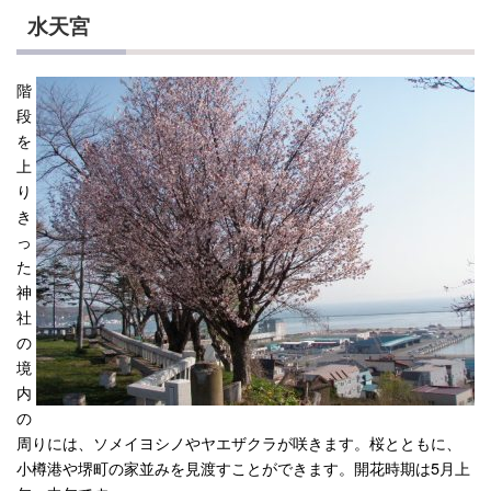
水天宮
階
段
を
上
り
き
っ
た
神
社
の
境
内
の
周りには、ソメイヨシノやヤエザクラが咲きます。桜とともに、
小樽港や堺町の家並みを見渡すことができます。開花時期は5月上