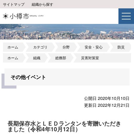
サイトマップ
組織から探す
ホーム
カテゴリ
分野
安全・安心
防災
ホーム
組織
総務部
災害対策室
その他イベント
公開日 2020年10月10日
更新日 2022年12月21日
長期保存水とＬＥＤランタンを寄贈いただき
ました（令和4年10月12日）