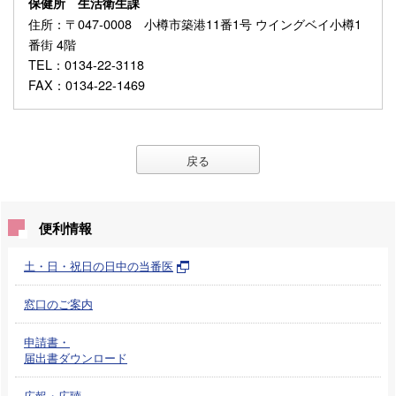
保健所 生活衛生課
住所
：〒047-0008 小樽市築港11番1号 ウイングベイ小樽1
番街 4階
TEL
：0134-22-3118
FAX
：0134-22-1469
戻る
便利情報
土・日・祝日の日中の当番医
窓口のご案内
申請書・
届出書ダウンロード
広報・広聴