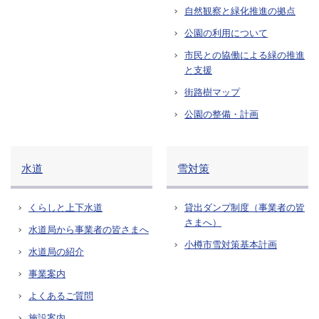
自然観察と緑化推進の拠点
公園の利用について
市民との協働による緑の推進
と支援
街路樹マップ
公園の整備・計画
水道
雪対策
くらしと上下水道
貸出ダンプ制度（事業者の皆
さまへ）
水道局から事業者の皆さまへ
小樽市雪対策基本計画
水道局の紹介
事業案内
よくあるご質問
施設案内