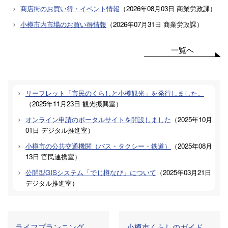
商店街のお買い得・イベント情報
（
2026年08月03日
商業労政課
）
小樽市内市場のお買い得情報
（
2026年07月31日
商業労政課
）
一覧へ
リーフレット「市民のくらしと小樽観光」を発行しました。
（
2025年11月23日
観光振興室
）
オンライン申請のポータルサイトを開設しました
（
2025年10月
01日
デジタル推進室
）
小樽市の公共交通機関（バス・タクシー・鉄道）
（
2025年08月
13日
官民連携室
）
公開型GISシステム「でじ樽なび」について
（
2025年03月21日
デジタル推進室
）
ライフプランニング
小樽市くらしのガイド