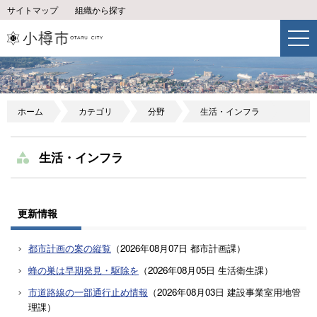
サイトマップ
組織から探す
ホーム
カテゴリ
分野
生活・インフラ
生活・インフラ
更新情報
都市計画の案の縦覧
（
2026年08月07日
都市計画課
）
蜂の巣は早期発見・駆除を
（
2026年08月05日
生活衛生課
）
市道路線の一部通行止め情報
（
2026年08月03日
建設事業室用地管
理課
）