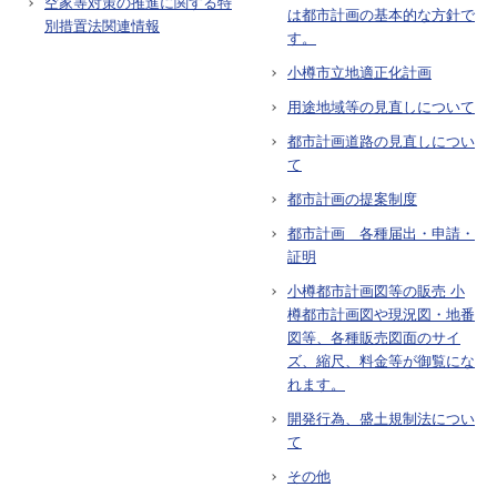
空家等対策の推進に関する特
は都市計画の基本的な方針で
別措置法関連情報
す。
小樽市立地適正化計画
用途地域等の見直しについて
都市計画道路の見直しについ
て
都市計画の提案制度
都市計画 各種届出・申請・
証明
小樽都市計画図等の販売
小
樽都市計画図や現況図・地番
図等、各種販売図面のサイ
ズ、縮尺、料金等が御覧にな
れます。
開発行為、盛土規制法につい
て
その他