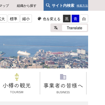
サイト内検索
マップ
組織から探す
検索方法
拡大
標準
縮小
黒
青
白
色を変える
Translate