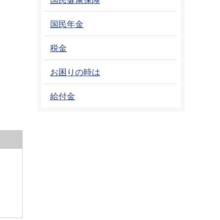
。
国民年金
税金
お困りの時は
給付金