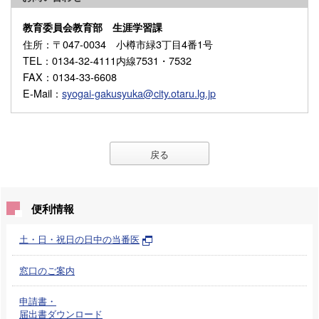
教育委員会教育部 生涯学習課
住所
：〒047-0034 小樽市緑3丁目4番1号
TEL
：0134-32-4111内線7531・7532
FAX
：0134-33-6608
E-Mail
：
syogai-gakusyuka@city.otaru.lg.jp
戻る
便利情報
土・日・祝日の日中の当番医
窓口のご案内
申請書・
届出書ダウンロード