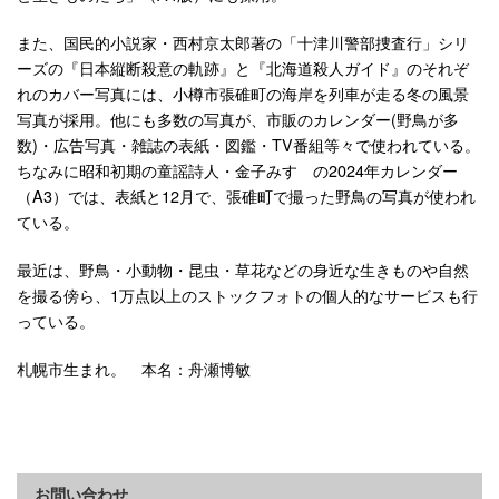
また、国民的小説家・西村京太郎著の「十津川警部捜査行」シリ
ーズの『日本縦断殺意の軌跡』と『北海道殺人ガイド』のそれぞ
れのカバー写真には、小樽市張碓町の海岸を列車が走る冬の風景
写真が採用。他にも多数の写真が、市販のカレンダー(野鳥が多
数)・広告写真・雑誌の表紙・図鑑・TV番組等々で使われている。
ちなみに昭和初期の童謡詩人・金子みすゞの2024年カレンダー
（A3）では、表紙と12月で、張碓町で撮った野鳥の写真が使われ
ている。
最近は、野鳥・小動物・昆虫・草花などの身近な生きものや自然
を撮る傍ら、1万点以上のストックフォトの個人的なサービスも行
っている。
札幌市生まれ。 本名：舟瀬博敏
お問い合わせ