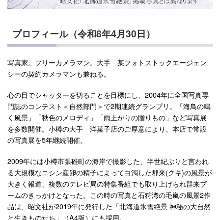
プロフィール（令和8年4月30日）
写真家。フリーカメラマン。大手 某フォトストックエージェン
シーの契約カメラマンも兼ねる。
心の目でシャッターを切ることを目標にし、2004年に全国写真専
門誌のコンテスト＜自然部門＞で2期連続グランプリ。「海鳥の鳴
く風景」「秋色のメロディ」「雨上がりの贈りもの」など写真展
を多数開催。小樽の大手 洋菓子店のご厚意により、本店で常設
の写真展を5年継続開催。
2009年には小樽市張碓町の海岸で撮影した、半世紀ぶりと言われ
る大規模なニシン産卵の精子によって白濁した郡来(クキ)の風景が
大きく報道、複数のテレビ局の特集番組でも取り上げられ群来ブ
ームのきっかけとなった。この時の写真と石狩湾の毛嵐の風景2作
品は、昭文社が2019年に発行した「北海道氷雪絶景 神秘の大自然
と生きものたち」（A4版）にも採用。