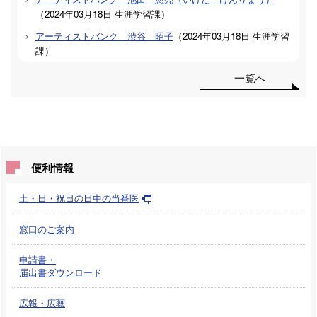
（
2024年03月18日
生涯学習課
）
アーティストバンク 渋谷 昭子
（
2024年03月18日
生涯学習
課
）
一覧へ
便利情報
土・日・祝日の日中の当番医
窓口のご案内
申請書・
届出書ダウンロード
広報・広聴