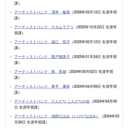
課
）
アーティストバンク 澤井 敏美
（
2026年03月12日
生涯学習
課
）
アーティストバンク ナカムラアリ
（
2025年10月22日
生涯学
習課
）
アーティストバンク 福江 悦子
（
2025年02月12日
生涯学習
課
）
アーティストバンク 階戸都美子
（
2025年01月24日
生涯学習
課
）
アーティストバンク 島 常雄
（
2024年05月02日
生涯学習
課
）
アーティストバンク 奥平 康幸
（
2024年04月09日
生涯学習
課
）
アーティストバンク どんだり こんだりの会
（
2024年04月09
日
生涯学習課
）
アーティストバンク 池田なほみ（いけだなほみ）
（
2024年03
月26日
生涯学習課
）