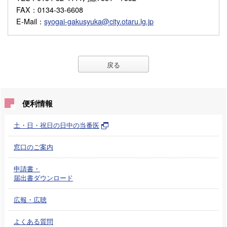
FAX
：0134-33-6608
E-Mail
：
syogai-gakusyuka@city.otaru.lg.jp
戻る
便利情報
土・日・祝日の日中の当番医
窓口のご案内
申請書・
届出書ダウンロード
広報・広聴
よくある質問