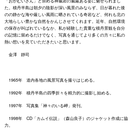
「おかむいさん」と崇める神威岩の威厳ある姿に魅せられまし
た。積丹半島は朝夕の陰影が深い風景のみならず、日が暮れた後
のの静かな海や厳しい風雨に晒されている奇岩など、何れも北の
大地らしい豊かな自然をかんじさせてくれます。近年、自然環境
の保存が叫ばれているなか、私が経験した貴重な積丹景観を自分
の記憶に留めるだけでなく、写真を通じてより多くの方々に私の
熱い想いを見ていただきたいと思います。
金澤
靜司
1965年
道内各地の風景写真を撮りはじめる。
1992年
積丹半島の四季折々を精力的に撮影し始める。
1997年
写真集「神々のいる岬」発刊。
1998年
CD「カムイ伝説」（森山良子）のジャケット作成に協
力。