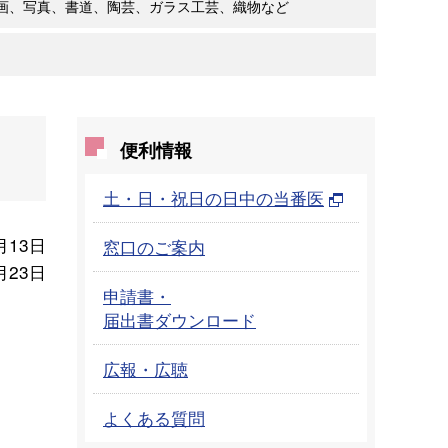
画、写真、書道、陶芸、ガラス工芸、織物など
便利情報
土・日・祝日の日中の当番医
月13日
窓口のご案内
月23日
申請書・
届出書ダウンロード
広報・広聴
よくある質問