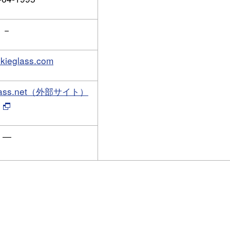
−
kieglass.com
ieglass.net（外部サイト）
―