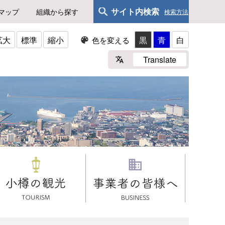
サイト内検索
マップ
組織から探す
検索方法
拡大
標準
縮小
黒
青
白
色を変える
Translate