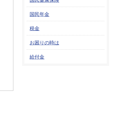
国民年金
税金
お困りの時は
給付金