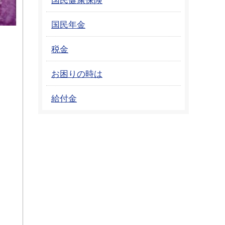
国民年金
税金
お困りの時は
給付金