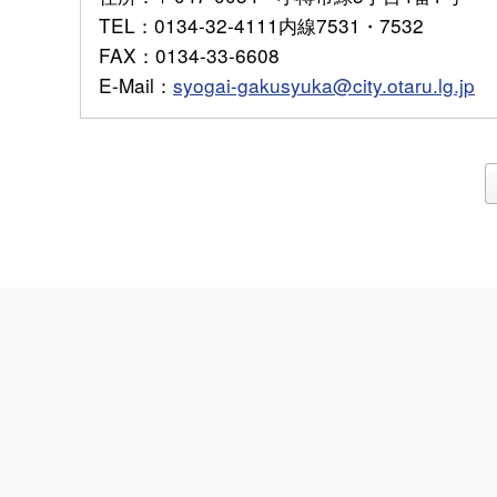
TEL
：0134-32-4111内線7531・7532
FAX
：0134-33-6608
E-Mail
：
syogai-gakusyuka@city.otaru.lg.jp