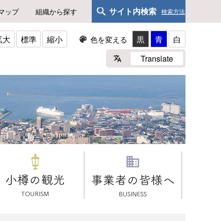
サイト内検索
マップ
組織から探す
検索方法
拡大
標準
縮小
黒
青
白
色を変える
Translate