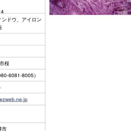
14
ィンドウ、アイロン
画
-
-
市桜
080-6081-8005）
−
zweb.ne.jp
-
樽市