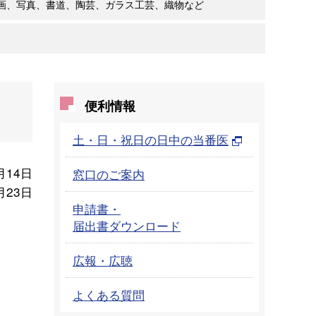
画、写真、書道、陶芸、ガラス工芸、織物など
便利情報
土・日・祝日の日中の当番医
月14日
窓口のご案内
月23日
申請書・
届出書ダウンロード
広報・広聴
よくある質問