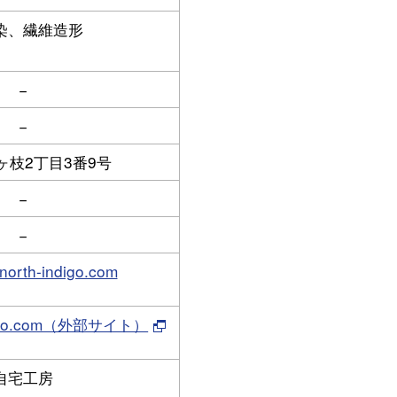
染、繊維造形
−
−
ヶ枝2丁目3番9号
−
−
orth-indigo.com
indigo.com（外部サイト）
自宅工房