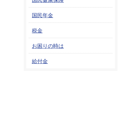
国民年金
税金
お困りの時は
給付金