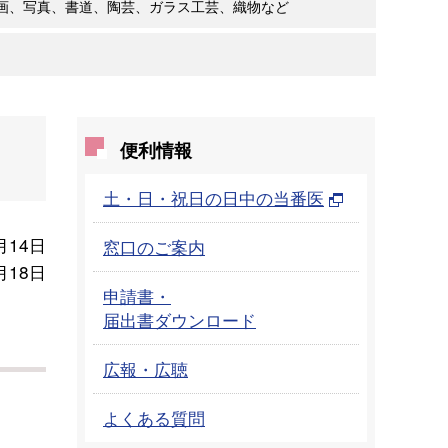
画、写真、書道、陶芸、ガラス工芸、織物など
便利情報
土・日・祝日の日中の当番医
月14日
窓口のご案内
月18日
申請書・
届出書ダウンロード
広報・広聴
よくある質問