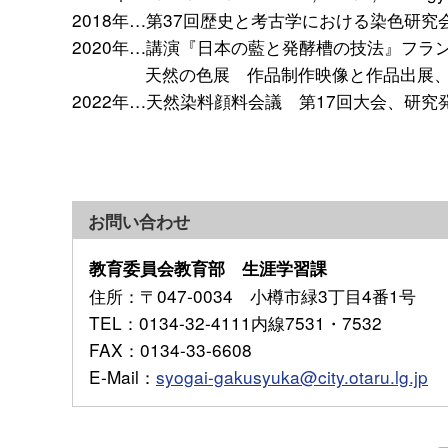
2018年…第37回歴史と考古学における染色研
2020年…講演『日本の藍と発酵槽の技法』フラ
天然の色展 作品制作映像と作品出展、モエレ
2022年…天然染料顔料会議 第17回大会、研
お問い合わせ
教育委員会教育部 生涯学習課
住所
：〒047-0034 小樽市緑3丁目4番1号
TEL
：0134-32-4111内線7531・7532
FAX
：0134-33-6608
E-Mail
：
syogai-gakusyuka@city.otaru.lg.jp