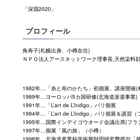
「深淵2020」
プロフィール
角寿子(札幌出身、小樽在住)
ＮＰＯ法人アースネットワーク理事長,天然染料
1982年…「糸と布のかたち」初個展、講座開催(
1989年…ヨーロッパ5カ国研修(北海道派遣事業)
1991年…「
L’art de L’Indigo
」パリ個展
1994年…「
L’art de L’Indigo
」パリ個展＆講習（
1995年…国際インデイゴウオード会議出席(フラ
1997年…個展「風の旅」（小樽）
1998年…北海道産業科学振興財団研究費授与