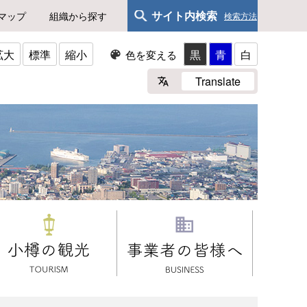
サイト内検索
マップ
組織から探す
検索方法
拡大
標準
縮小
黒
青
白
色を変える
Translate