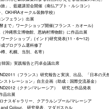
風の旅」、藍建講習会開催（南仏アプト・ルシヨン）
、OKHRAオークル装飾学校）
モンフェラン）出展
発酵まで」ワークショップ開催(フランス・カオール)
催,（沖縄県立博物館、恩納村博物館）に作品出展
ークショップ」(インド)研究発表(11・6〜12)
養成プログラム選科修了
小樽、札幌、当別、名寄）
8（韓国）実践報告と円卓会議出席
END2011（フランス）研究報告と実演、出品、「日本の天
ンストレーション」自主企画（助成：国際交流基金）
ND2012（クチン/マレーシア） 研究と作品発表
作品出展
m 講演、ペトロナスギャラリー、クアラルンプール/マレーシア
Ecology and Colour, 研究発表、マダガスカル