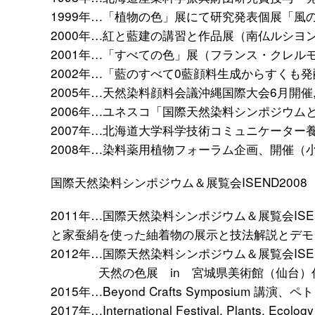
1999年…「植物の色」展にて研究発表個展「
2000年…紅と藍建の講習と作品展（南仏ルシヨン
2001年…「すべての色」展（フランス・クレル
2002年…「藍のすべて0藍顔料生成からすくも
2005年…天然染料顔料会議沖縄国際大会6月開
2006年…ユネスコ「国際天然染料シンポジウムとワ
2007年…北海道大学科学技術コミュニケーター
2008年…染料薬用植物フォーラム企画、開催（
国際天然染料シンポジウム＆展覧会ISEND200
2011年…国際天然染料シンポジウム＆展覧会IS
と家蚕絹を使った紬着物の展示と技法解説とデモ
2012年…国際天然染料シンポジウム＆展覧会ISE
天然の色展 in 宮城県美術館（仙台）
2015年…Beyond Crafts Symposiu
2017年…International Festival, Plants, 