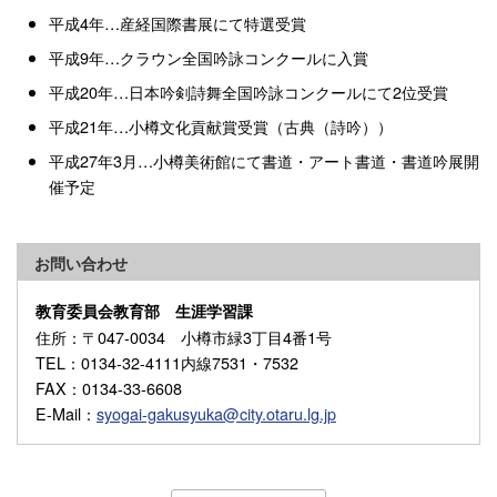
平成4年…産経国際書展にて特選受賞
平成9年…クラウン全国吟詠コンクールに入賞
平成20年…日本吟剣詩舞全国吟詠コンクールにて2位受賞
平成21年…小樽文化貢献賞受賞（古典（詩吟））
平成27年3月…小樽美術館にて書道・アート書道・書道吟展開
催予定
お問い合わせ
教育委員会教育部 生涯学習課
住所
：〒047-0034 小樽市緑3丁目4番1号
TEL
：0134-32-4111内線7531・7532
FAX
：0134-33-6608
E-Mail
：
syogai-gakusyuka@city.otaru.lg.jp