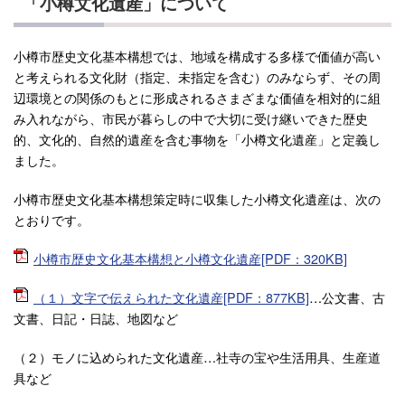
「小樽文化遺産」について
小樽市歴史文化基本構想では、地域を構成する多様で価値が高い
と考えられる文化財（指定、未指定を含む）のみならず、その周
辺環境との関係のもとに形成されるさまざまな価値を相対的に組
み入れながら、市民が暮らしの中で大切に受け継いできた歴史
的、文化的、自然的遺産を含む事物を「小樽文化遺産」と定義し
ました。
小樽市歴史文化基本構想策定時に収集した小樽文化遺産は、次の
とおりです。
小樽市歴史文化基本構想と小樽文化遺産[PDF：320KB]
（１）文字で伝えられた文化遺産[PDF：877KB]
…公文書、古
文書、日記・日誌、地図など
（２）モノに込められた文化遺産…社寺の宝や生活用具、生産道
具など