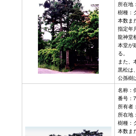
所在地：
樹種：
本数ま
指定年月
龍神堂
本堂が
る。
また、
黒松は
公孫樹は
名称：
番号：
所有者
所在地：
樹種：
本数ま