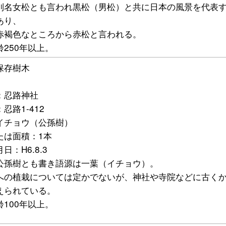
別名女松とも言われ黒松（男松）と共に日本の風景を代表
あり、
赤褐色なところから赤松と言われる。
齢250年以上。
保存樹木
4
：忍路神社
忍路1-412
イチョウ（公孫樹）
たは面積：1本
日：H6.8.3
公孫樹とも書き語源は一葉（イチョウ）。
への植栽については定かでないが、神社や寺院などに古く
えられている。
齢100年以上。