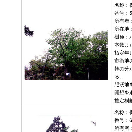
名称：
番号：
所有者
所在地：
樹種：
本数ま
指定年月
市街地
幹の分
る。
肥沃地
開墾を
推定樹
名称：
番号：
所有者