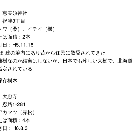
2
：恵美須神社
：祝津3丁目
クワ（桑）、イチイ（櫟）
たは面積：2本
日：H5.11.18
年創建の境内にあり昔から住民に敬愛されてきた。
雄樹なのか結実はしないが、日本でも珍しい大樹で、北海
指定されている。
保存樹木
3
：大忠寺
忍路1-281
アカマツ（赤松）
たは面積：4本
日：H6.8.3