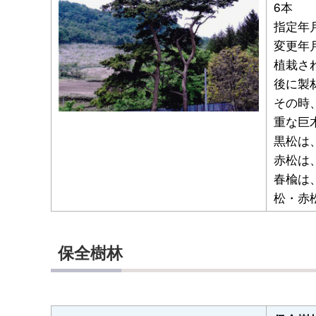
6本
指定年月
変更年月
植栽さ
後に製
その時
重な巨
黒松は、
赤松は、
春楡は、
松・赤
保全樹林