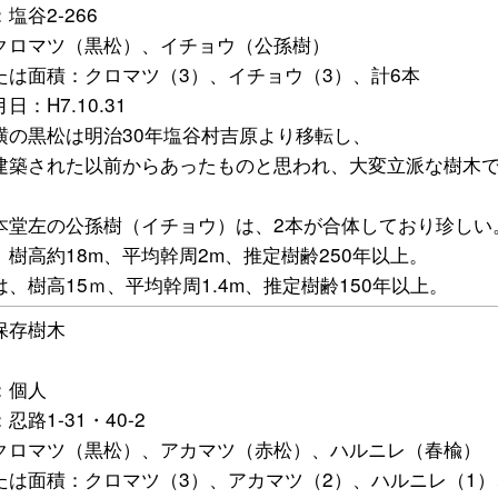
塩谷2-266
クロマツ（黒松）、イチョウ（公孫樹）
たは面積：クロマツ（3）、イチョウ（3）、計6本
日：H7.10.31
横の黒松は明治30年塩谷村吉原より移転し、
建築された以前からあったものと思われ、大変立派な樹木
本堂左の公孫樹（イチョウ）は、2本が合体しており珍しい
、樹高約18m、平均幹周2m、推定樹齢250年以上。
、樹高15ｍ、平均幹周1.4m、推定樹齢150年以上。
保存樹木
7
：個人
忍路1-31・40-2
クロマツ（黒松）、アカマツ（赤松）、ハルニレ（春楡）
たは面積：クロマツ（3）、アカマツ（2）、ハルニレ（1）