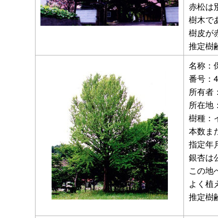
赤松は
樹木で
樹皮が
推定樹
名称：
番号：
所有者
所在地：
樹種：
本数ま
指定年月
銀杏は
この地
よく植
推定樹