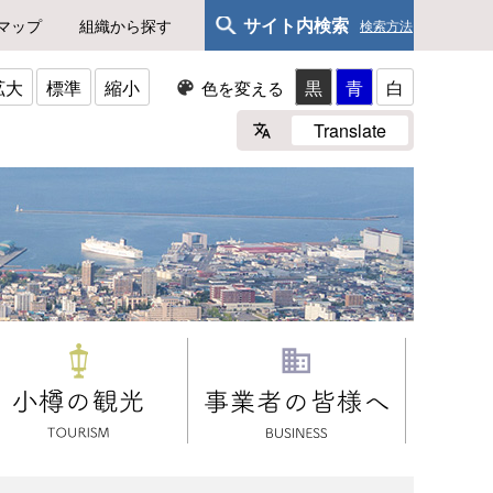
サイト内検索
マップ
組織から探す
検索方法
拡大
標準
縮小
黒
青
白
色を変える
Translate