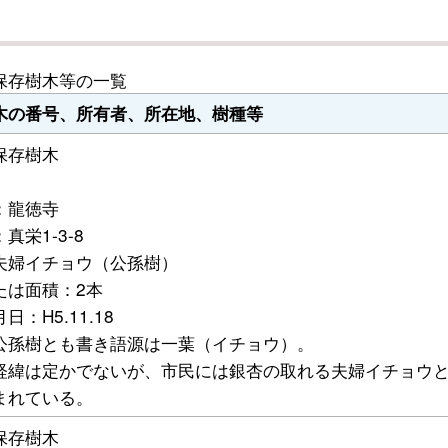
保存樹木等の一覧
木の番号、所有者、所在地、樹種等
保存樹木
1
：龍徳寺
真栄1-3-8
夫婦イチョウ（公孫樹）
たは面積：2本
日：H5.11.18
公孫樹とも書き語源は一葉（イチョウ）。
経緯は定かでないが、市民には銀杏の取れる夫婦イチョウ
まれている。
保存樹木