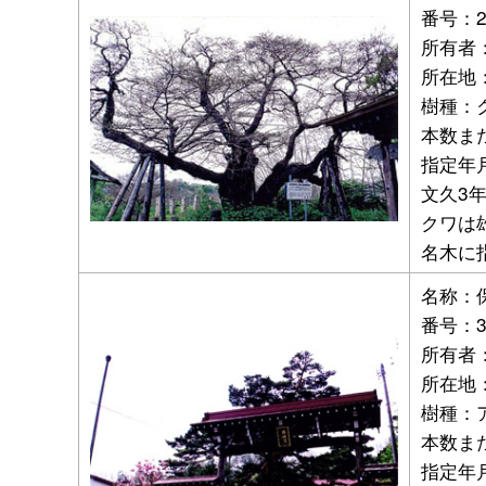
番号：
所有者
所在地
樹種：
本数ま
指定年月
文久3
クワは
名木に
名称：
番号：
所有者
所在地：
樹種：
本数ま
指定年月