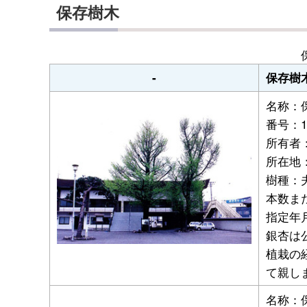
保存樹木
-
保存樹
名称：
番号：
所有者
所在地：
樹種：
本数ま
指定年月
銀杏は
植栽の
て親し
名称：