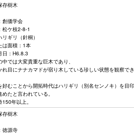
保存樹木
5
：創価学会
松ケ枝2-8-1
ハリギリ（針桐）
たは面積：1本
日：H6.8.3
の中では大変貴重な巨木であり、
かれ目にナナカマドが宿り木している珍しい状態を観察で
を好むことから開拓時代はハリギリ（別名センノキ）を目
進めたと言われている。
齢150年以上。
保存樹木
6
：徳源寺