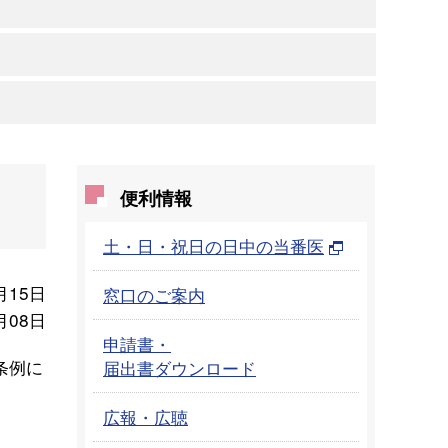
便利情報
土・日・祝日の日中の当番医
月15日
窓口のご案内
月08日
申請書・
条例に
届出書ダウンロード
広報・広聴