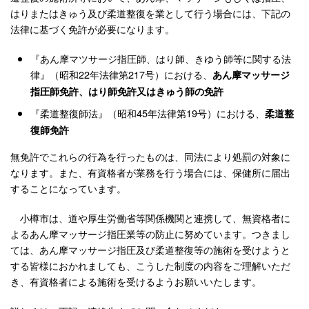
はりまたはきゅう及び柔道整復を業として行う場合には、下記の
法律に基づく免許が必要になります。
『あん摩マツサージ指圧師、はり師、きゆう師等に関する法
律』（昭和22年法律第217号）における、
あん摩マッサージ
指圧師免許、はり師免許又はきゅう師の免許
『柔道整復師法』（昭和45年法律第19号）における、
柔道整
復師免許
無免許でこれらの行為を行ったものは、同法により処罰の対象に
なります。また、有資格者が業務を行う場合には、保健所に届出
することになっています。
小樽市は、道や厚生労働省等関係機関と連携して、無資格者に
よるあん摩マッサージ指圧業等の防止に努めています。つきまし
ては、あん摩マッサージ指圧及び柔道整復等の施術を受けようと
する皆様におかれましても、こうした制度の内容をご理解いただ
き、有資格者による施術を受けるようお願いいたします。