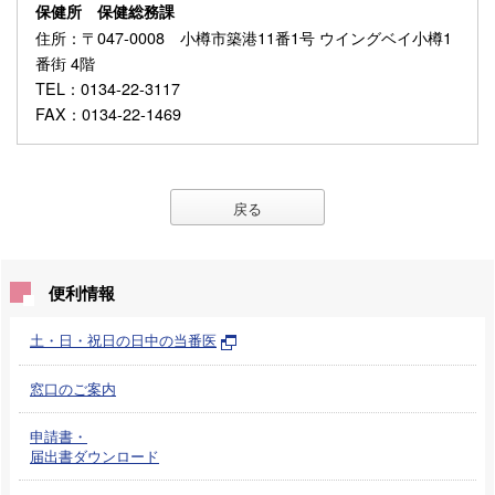
保健所 保健総務課
住所
：〒047-0008 小樽市築港11番1号 ウイングベイ小樽1
番街 4階
TEL
：0134-22-3117
FAX
：0134-22-1469
戻る
便利情報
土・日・祝日の日中の当番医
窓口のご案内
申請書・
届出書ダウンロード