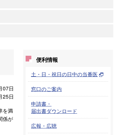
便利情報
土・日・祝日の日中の当番医
月07日
窓口のご案内
月25日
申請書・
準を満
届出書ダウンロード
関係が
広報・広聴