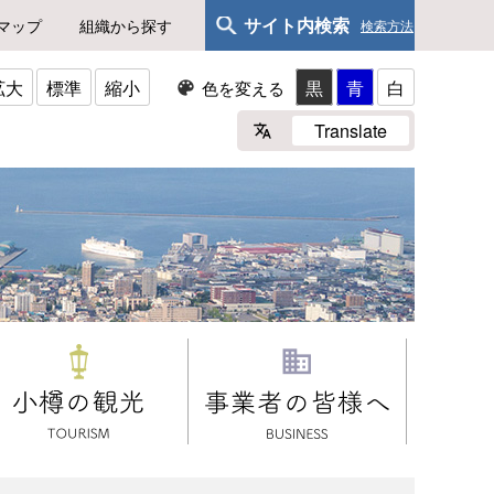
サイト内検索
マップ
組織から探す
検索方法
拡大
標準
縮小
黒
青
白
色を変える
Translate