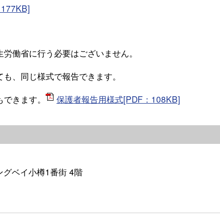
77KB]
生労働省に行う必要はございません。
ても、同じ様式で報告できます。
もできます。
保護者報告用様式[PDF：108KB]
イングベイ小樽1番街 4階