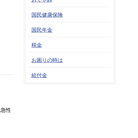
国民健康保険
国民年金
税金
お困りの時は
給付金
れ急性