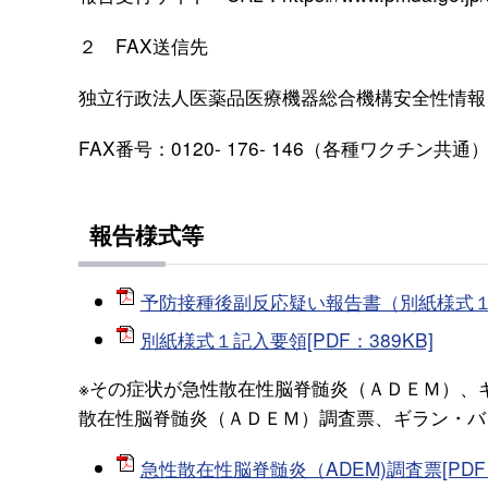
２ FAX送信先
独立行政法人医薬品医療機器総合機構安全性情報
FAX番号：0120-
176-
146
（各種ワクチン共通
報告様式等
予防接種後副反応疑い報告書（別紙様式１）[
別紙様式１記入要領[PDF：389KB]
※その症状が急性散在性脳脊髄炎（ＡＤＥＭ）、
散在性脳脊髄炎（ＡＤＥＭ）調査票、ギラン・バ
急性散在性脳脊髄炎（ADEM)調査票[PDF：