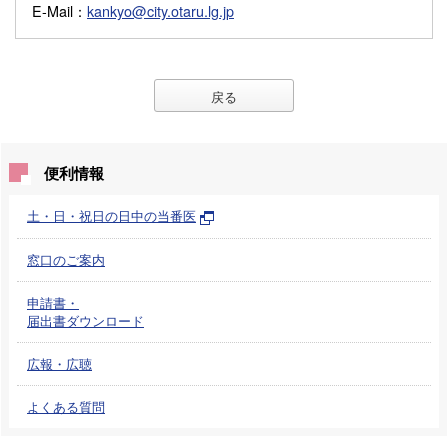
E-Mail
：
kankyo@city.otaru.lg.jp
戻る
便利情報
土・日・祝日の日中の当番医
窓口のご案内
申請書・
届出書ダウンロード
広報・広聴
よくある質問