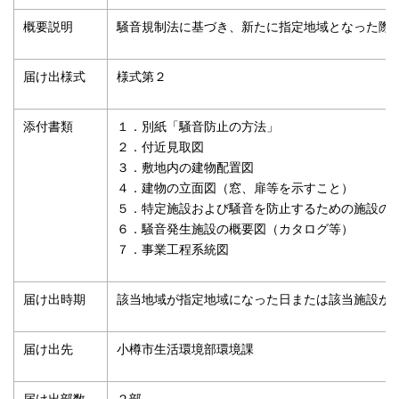
概要説明
騒音規制法に基づき、新たに指定地域となった際
届け出様式
様式第２
添付書類
１．別紙「騒音防止の方法」
２．付近見取図
３．敷地内の建物配置図
４．建物の立面図（窓、扉等を示すこと）
５．特定施設および騒音を防止するための施設の
６．騒音発生施設の概要図（カタログ等）
７．事業工程系統図
届け出時期
該当地域が指定地域になった日または該当施設が
届け出先
小樽市生活環境部環境課
届け出部数
２部