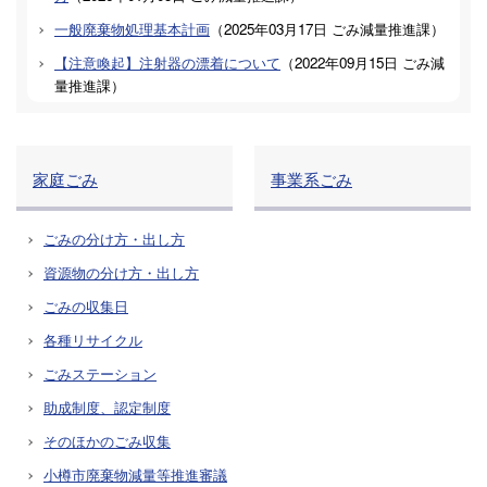
一般廃棄物処理基本計画
（
2025年03月17日
ごみ減量推進課
）
【注意喚起】注射器の漂着について
（
2022年09月15日
ごみ減
量推進課
）
家庭ごみ
事業系ごみ
ごみの分け方・出し方
資源物の分け方・出し方
ごみの収集日
各種リサイクル
ごみステーション
助成制度、認定制度
そのほかのごみ収集
小樽市廃棄物減量等推進審議