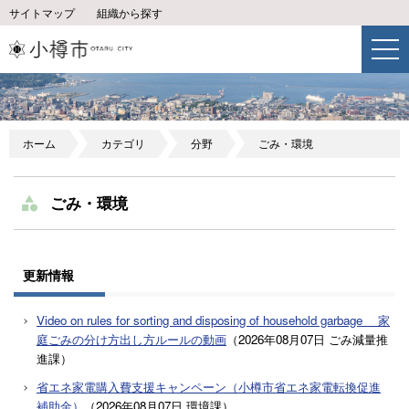
サイトマップ
組織から探す
ホーム
カテゴリ
分野
ごみ・環境
ごみ・環境
更新情報
Video on rules for sorting and disposing of household garbage 家
庭ごみの分け方出し方ルールの動画
（
2026年08月07日
ごみ減量推
進課
）
省エネ家電購入費支援キャンペーン（小樽市省エネ家電転換促進
補助金）
（
2026年08月07日
環境課
）