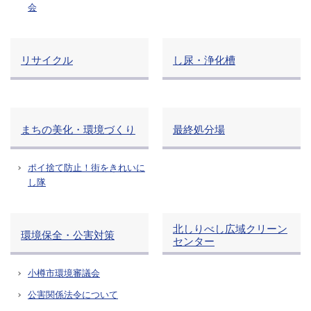
会
リサイクル
し尿・浄化槽
まちの美化・環境づくり
最終処分場
ポイ捨て防止！街をきれいに
し隊
北しりべし広域クリーン
環境保全・公害対策
センター
小樽市環境審議会
公害関係法令について