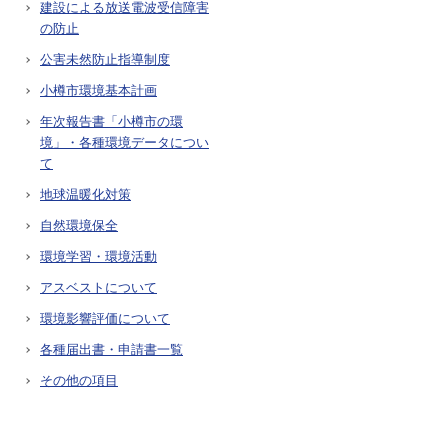
建設による放送電波受信障害
の防止
公害未然防止指導制度
小樽市環境基本計画
年次報告書「小樽市の環
境」・各種環境データについ
て
地球温暖化対策
自然環境保全
環境学習・環境活動
アスベストについて
環境影響評価について
各種届出書・申請書一覧
その他の項目