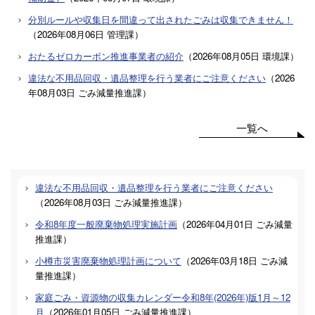
分別ルールや収集日を間違って出されたごみは収集できません！
（
2026年08月06日
管理課
）
おたるゼロカーボン推進事業者の紹介
（
2026年08月05日
環境課
）
違法な不用品回収・遺品整理を行う業者にご注意ください
（
2026
年08月03日
ごみ減量推進課
）
一覧へ
違法な不用品回収・遺品整理を行う業者にご注意ください
（
2026年08月03日
ごみ減量推進課
）
令和8年度一般廃棄物処理実施計画
（
2026年04月01日
ごみ減量
推進課
）
小樽市災害廃棄物処理計画について
（
2026年03月18日
ごみ減
量推進課
）
家庭ごみ・資源物の収集カレンダー令和8年(2026年)版1月～12
月
（
2026年01月05日
ごみ減量推進課
）